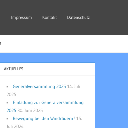
Impressum
Kontakt
Datenschutz
M
AKTUELLES
Generalversammlung 2025
14. Juli
2025
Einladung zur Generalversammlung
2025
30. Juni 2025
Bewegung bei den Windrädern?
15.
Juli 2024