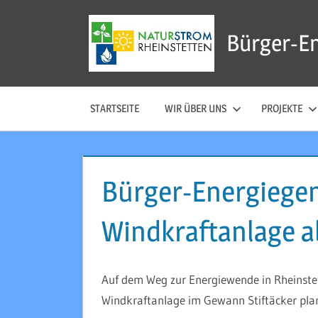
Zum
Inhalt
Bürger-E
springen
STARTSEITE
WIR ÜBER UNS
PROJEKTE
Bürger-Energiegen
Windkraftanlage a
Auf dem Weg zur Energiewende in Rheinstette
Windkraftanlage im Gewann Stiftäcker plan