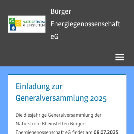
Zum
Bürger-
Inhalt
springen
Energiegenossenschaft
eG
Menu
Einladung zur
Generalversammlung 2025
Die diesjährige Generalversammlung der
Naturstrom Rheinstetten Bürger-
Energiegenossenschaft eG findet am
08.07.2025